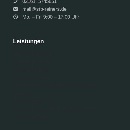
02161. 5745851
mail@stb-reiners.de
Mo. – Fr. 9:00 – 17:00 Uhr
Leistungen
Finanzbuchhaltung
Lohnbuch­haltung
Jahres­abschluss
Steuer­erklärungen
Steuerliche und betriebs­wirtschaftliche
Beratung
Existenz­gründung
Betreuung von gemeinnützigen Vereinen
Hausverwaltung