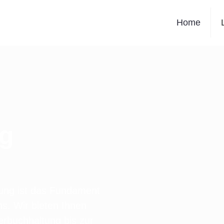
Home
ng
tung ist das Fundament
ns. Wir bieten Ihnen
erbuchhaltung bis zur