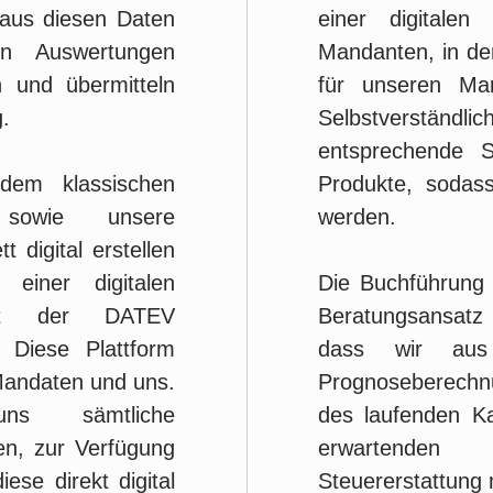
 aus diesen Daten
einer digitalen
hen Auswertungen
Mandanten, in de
 und übermitteln
für unseren Man
g.
Selbstverständ
entsprechende S
dem klassischen
Produkte, sodass
) sowie unsere
werden.
 digital erstellen
einer digitalen
Die Buchführung s
kt der DATEV
Beratungsansatz d
 Diese Plattform
dass wir aus
 Mandaten und uns.
Prognoseberechnun
ns sämtliche
des laufenden K
en, zur Verfügung
erwartenden
ese direkt digital
Steuererstattung 