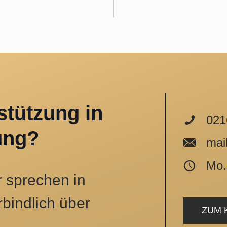
stützung in
0216
ung?
mail@
Mo. –
r sprechen in
bindlich über
ZUM 